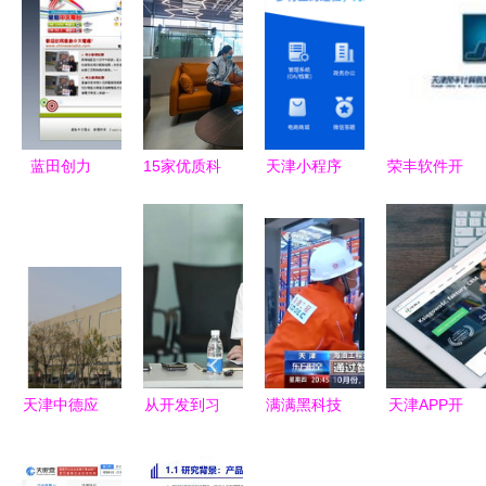
蓝田创力
15家优质科
天津小程序
荣丰软件开
天津网站建
技企业“云
开发与软件
发 引领天
设与软件开
签约”落户
定制 数字
津软件产业
发的成功典
滨海中关村
时代的企业
的创新与发
范
创新中心，
新引擎
展
助力天津软
件开发产业
升级
天津中德应
从开发到习
满满黑科技
天津APP开
用技术大学
惯 一汽-大
揭秘我国首
发与软件开
宿舍条件与
众数智化进
个海洋油气
发公司综合